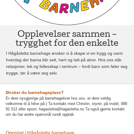
Opplevelser sammen –
trygghet for den enkelte
I Hågåsletta barnehage ønsker vi å skape vi en trygg og varm
hverdag der barna blir sett, hørt og tatt på alvor. Hos oss står
relasjoner, lek og fellesskap i sentrum – fordi barn som føler seg
trygge, tør å være seg selv.
Ønsker du barnehageplass?
Er dere nysgjerrige på barnehagelivet hos oss, er dere veldig
velkomne til å hilse på:) Ta kontakt med Christin, styrer, på mobil; 488
91 512 eller epost; hagasletta@hagasletta.no Ta også gjerne kontakt
om du har andre spørsmål rundt opptak.
Oppstart i Hågåsletta barnehage