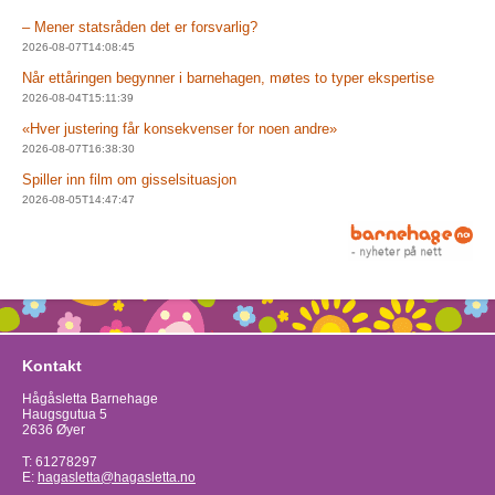
– Mener statsråden det er forsvarlig?
2026-08-07T14:08:45
Når ettåringen begynner i barnehagen, møtes to typer ekspertise
2026-08-04T15:11:39
«Hver justering får konsekvenser for noen andre»
2026-08-07T16:38:30
Spiller inn film om gisselsituasjon
2026-08-05T14:47:47
Kontakt
Hågåsletta Barnehage
Haugsgutua 5
2636 Øyer
T: 61278297
E:
hagasletta@hagasletta.no